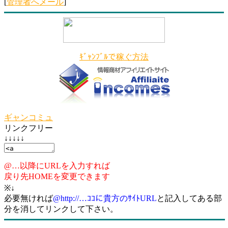
[
管理者へメール
]
ｷﾞｬﾝﾌﾞﾙで稼ぐ方法
ギャンコミュ
リンクフリー
↓↓↓↓↓
@…以降にURLを入力すれば
戻り先HOMEを変更できます
※↓
必要無ければ
@http://…ｺｺに貴方のｻｲﾄURL
と記入してある部
分を消してリンクして下さい。