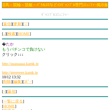
競馬～競輪～競艇～ﾊﾟﾁ&ｽﾛなどのｷﾞｬﾝﾌﾞﾙ専門ｺﾐｭﾆﾃｨｰ掲示板♪
ｷﾞｬﾝﾌﾞﾙｺﾐｭﾆﾃｨｰ
[
返信
][
更新
][
▽
]
[
↓
][
検索
][
HOME
]
�
たか
もうパチンコで負けない
クリック↓↓↓
http://auauaaaa.kamk.jp
http://greeeeee.kamk.jp
10/12 13:32
[
削除
][
編集
][
ｺﾋﾟｰ
]
[
↑
][
返信
]
[
一覧に戻る
]
[
HOME
]