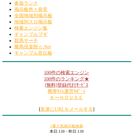
参加ランク
掲示板色々発見
全国地域別掲示板
地域別スロ掲示板
検索エンジン集
ギャンブルブギ
競馬サーチ
勝馬倶楽部☆.Net
ギャンブル宣伝板
100件の検索エンジン
100件のランキング★
[無料]登録代行ｻｰﾋﾞｽ
携帯ｻｲﾄ運営ｻﾎﾟｰﾄ
ＫーＨＯＵＳＥ
[
友達にURLをメールする
]
1番人気掲示板検索
本日:139・昨日:139