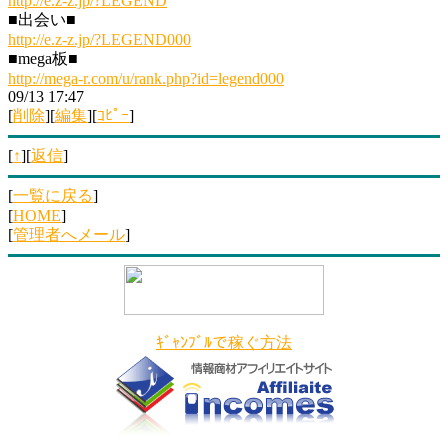
http://e.z-z.jp/?LEGEND
■出会い■
http://e.z-z.jp/?LEGEND000
■mega板■
http://mega-r.com/u/rank.php?id=legend000
09/13 17:47
[
削除
][
編集
][
ｺﾋﾟｰ
]
[
↑
][
返信
]
[
一覧に戻る
]
[
HOME
]
[
管理者へメール
]
ｷﾞｬﾝﾌﾞﾙで稼ぐ方法