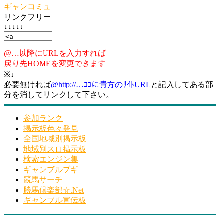
ギャンコミュ
リンクフリー
↓↓↓↓↓
@…以降にURLを入力すれば
戻り先HOMEを変更できます
※↓
必要無ければ
@http://…ｺｺに貴方のｻｲﾄURL
と記入してある部
分を消してリンクして下さい。
参加ランク
掲示板色々発見
全国地域別掲示板
地域別スロ掲示板
検索エンジン集
ギャンブルブギ
競馬サーチ
勝馬倶楽部☆.Net
ギャンブル宣伝板