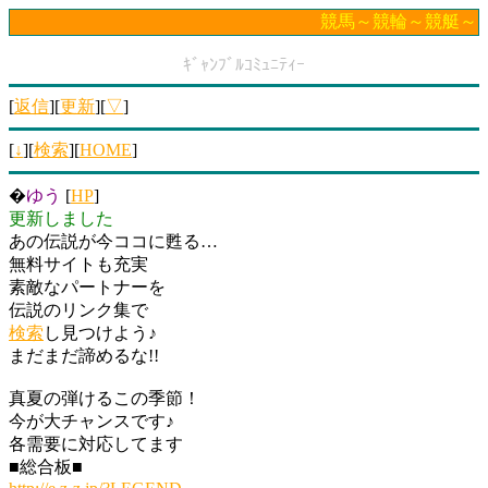
競馬～競輪～競艇～ﾊﾟﾁ&
ｷﾞｬﾝﾌﾞﾙｺﾐｭﾆﾃｨｰ
[
返信
][
更新
][
▽
]
[
↓
][
検索
][
HOME
]
�
ゆう
[
HP
]
更新しました
あの伝説が今ココに甦る…
無料サイトも充実
素敵なパートナーを
伝説のリンク集で
検索
し見つけよう♪
まだまだ諦めるな!!
真夏の弾けるこの季節！
今が大チャンスです♪
各需要に対応してます
■総合板■