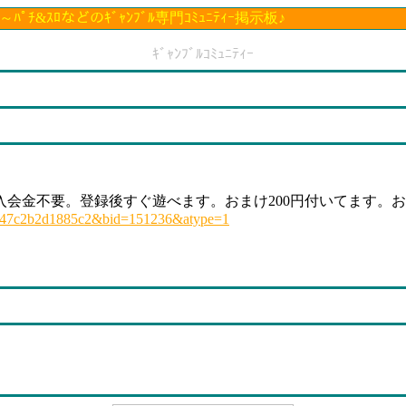
&ｽﾛなどのｷﾞｬﾝﾌﾞﾙ専門ｺﾐｭﾆﾃｨｰ掲示板♪
ｷﾞｬﾝﾌﾞﾙｺﾐｭﾆﾃｨｰ
会金不要。登録後すぐ遊べます。おまけ200円付いてます。お試
d=5b347c2b2d1885c2&bid=151236&atype=1