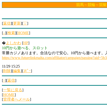
競馬～競輪～競艇～ﾊﾟﾁ
[
返信
][
更新
][
▽
]
[
↓
][
検索
][
HOME
]
�
よしかわ
[
HP
]
10円から遊べる、スロット
常勝カジノあります。合法なので安心。10円から遊べます。入
https://www.futurelinkmalta.com/affiliator/campaign/passing?ai
11/29 15:25
[
削除
][
編集
][
ｺﾋﾟｰ
]
[
↑
][
返信
]
[
一覧に戻る
]
[
HOME
]
[
管理者へメール
]