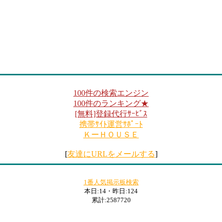
100件の検索エンジン
100件のランキング★
[無料]登録代行ｻｰﾋﾞｽ
携帯ｻｲﾄ運営ｻﾎﾟｰﾄ
ＫーＨＯＵＳＥ
[
友達にURLをメールする
]
1番人気掲示板検索
本日:14・昨日:124
累計:2587720