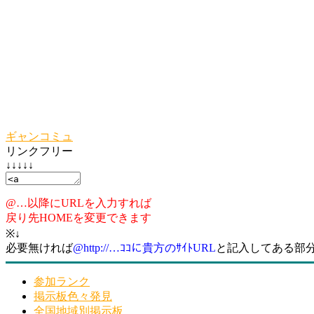
ギャンコミュ
リンクフリー
↓↓↓↓↓
@…以降にURLを入力すれば
戻り先HOMEを変更できます
※↓
必要無ければ
@http://…ｺｺに貴方のｻｲﾄURL
と記入してある部
参加ランク
掲示板色々発見
全国地域別掲示板