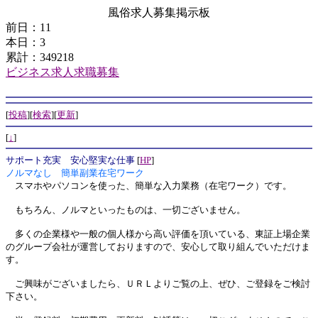
風俗求人募集掲示板
前日：11
本日：3
累計：349218
ビジネス求人求職募集
[
投稿
][
検索
][
更新
]
[
↓
]
サポート充実 安心堅実な仕事
[
HP
]
ノルマなし 簡単副業在宅ワーク
スマホやパソコンを使った、簡単な入力業務（在宅ワーク）です。
もちろん、ノルマといったものは、一切ございません。
多くの企業様や一般の個人様から高い評価を頂いている、東証上場企業
のグループ会社が運営しておりますので、安心して取り組んでいただけま
す。
ご興味がございましたら、ＵＲＬよりご覧の上、ぜひ、ご登録をご検討
下さい。