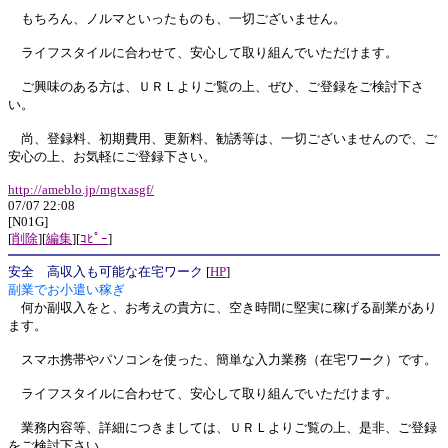
もちろん、ノルマといったものも、一切ございません。
ライフスタイルに合わせて、安心して取り組んでいただけます。
ご興味のある方は、ＵＲＬよりご覧の上、ぜひ、ご登録をご検討下さ
い。
尚、登録料、初期費用、更新料、勧誘等は、一切ございませんので、ご
安心の上、お気軽にご登録下さい。
http://ameblo.jp/mgtxasgf/
07/07 22:08
[N01G]
[
削除
][
編集
][
ｺﾋﾟｰ
]
安全 高収入も可能な在宅ワーク
[
HP
]
副業でお小遣い稼ぎ
何か副収入をと、お考えの貴方に、空き時間に堅実に稼げる副業があり
ます。
スマホ携帯やパソコンを使った、簡単な入力業務（在宅ワーク）です。
ライフスタイルに合わせて、安心して取り組んでいただけます。
業務内容等、詳細につきましては、ＵＲＬよりご覧の上、是非、ご登録
をご検討下さい。