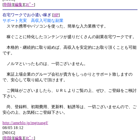
[
削除
][
編集
][
ｺﾋﾟｰ
]
在宅ワークでお小遣い稼ぎ
[
HP
]
サポート充実 高収入可能な副業
スマホ携帯やパソコンを使った、簡単な入力業務です。
稼ぐことに特化したコンテンツが盛りだくさんの副業在宅ワークです。
本格的・継続的に取り組めば、高収入を安定的にお取り頂くことも可能
です。
ノルマといったものは、一切ございません。
東証上場企業のグループ会社が貴方をしっかりとサポート致しますの
で、安心して取り組んで頂けます。
ご興味がございましたら、ＵＲＬよりご覧の上、ぜひ、ご登録をご検討
下さい。
尚、登録料、初期費用、更新料、勧誘等は、一切ございませんので、ご
安心の上、お気軽にご登録下さい。
http://ameblo.jp/mgtxasgf/
08/05 18:12
[N01G]
[
削除
][
編集
][
ｺﾋﾟｰ
]