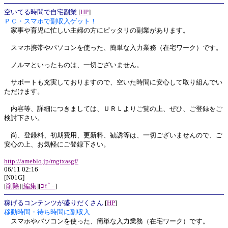
空いてる時間で自宅副業
[
HP
]
ＰＣ・スマホで副収入ゲット！
家事や育児に忙しい主婦の方にピッタリの副業があります。
スマホ携帯やパソコンを使った、簡単な入力業務（在宅ワーク）です。
ノルマといったものは、一切ございません。
サポートも充実しておりますので、空いた時間に安心して取り組んでい
ただけます。
内容等、詳細につきましては、ＵＲＬよりご覧の上、ぜひ、ご登録をご
検討下さい。
尚、登録料、初期費用、更新料、勧誘等は、一切ございませんので、ご
安心の上、お気軽にご登録下さい。
http://ameblo.jp/mgtxasgf/
06/11 02:16
[N01G]
[
削除
][
編集
][
ｺﾋﾟｰ
]
稼げるコンテンツが盛りだくさん
[
HP
]
移動時間・待ち時間に副収入
スマホやパソコンを使った、簡単な入力業務（在宅ワーク）です。