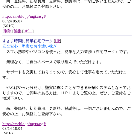
尚、登録料、初期費用、更新料、勧誘等は、一切ございませんので、ご
安心の上、お気軽にご登録下さい。
http://ameblo.jp/mgtxasgf/
08/24 05:07
[N01G]
[
削除
][
編集
][
ｺﾋﾟｰ
]
すきま時間に簡単在宅ワーク
[
HP
]
安全安心 堅実なお小遣い稼ぎ
スマホ携帯やパソコンを使った、簡単な入力業務（在宅ワーク）です。
無理なく、ご自分のペースで取り組んでいただけます。
サポートも充実しておりますので、安心して仕事を進めていただけま
す。
やればやった分だけ、堅実に稼ぐことができる報酬システムとなってお
りますので、ご興味のある方は、ＵＲＬよりご覧の上、ぜひ、ご登録をご
検討下さい。
尚、登録料、初期費用、更新料、勧誘等は、一切ございませんので、ご
安心の上、お気軽にご登録下さい。
http://ameblo.jp/mgtxasgf/
08/14 18:04
[N01G]