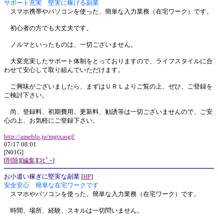
サポート充実 堅実に稼げる副業
スマホ携帯やパソコンを使った、簡単な入力業務（在宅ワーク）です。
初心者の方でも大丈夫です。
ノルマといったものは、一切ございません。
大変充実したサポート体制をとっておりますので、ライフスタイルに合
わせて安心して取り組んでいただけます。
ご興味がございましたら、まずはＵＲＬよりご覧の上、ぜひ、ご登録を
ご検討下さい。
尚、登録料、初期費用、更新料、勧誘等は一切ございませんので、ご安
心の上、お気軽にご登録下さい。
http://ameblo.jp/mgtxasgf/
07/17 08:01
[N01G]
[
削除
][
編集
][
ｺﾋﾟｰ
]
お小遣い稼ぎに堅実な副業
[
HP
]
安全安心 簡単な在宅ワークです
スマホやパソコンを使った、簡単な入力業務（在宅ワーク）です。
時間、場所、経験、スキルは一切問いません。