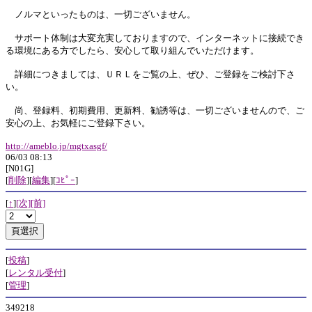
ノルマといったものは、一切ございません。
サポート体制は大変充実しておりますので、インターネットに接続でき
る環境にある方でしたら、安心して取り組んでいただけます。
詳細につきましては、ＵＲＬをご覧の上、ぜひ、ご登録をご検討下さ
い。
尚、登録料、初期費用、更新料、勧誘等は、一切ございませんので、ご
安心の上、お気軽にご登録下さい。
http://ameblo.jp/mgtxasgf/
06/03 08:13
[N01G]
[
削除
][
編集
][
ｺﾋﾟｰ
]
[
↑
]
[次]
[前]
[
投稿
]
[
レンタル受付
]
[
管理
]
349218