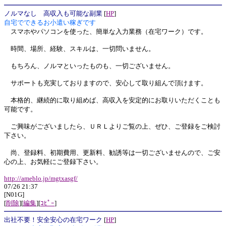
ノルマなし 高収入も可能な副業
[
HP
]
自宅でできるお小遣い稼ぎです
スマホやパソコンを使った、簡単な入力業務（在宅ワーク）です。
時間、場所、経験、スキルは、一切問いません。
もちろん、ノルマといったものも、一切ございません。
サポートも充実しておりますので、安心して取り組んで頂けます。
本格的、継続的に取り組めば、高収入を安定的にお取りいただくことも
可能です。
ご興味がございましたら、ＵＲＬよりご覧の上、ぜひ、ご登録をご検討
下さい。
尚、登録料、初期費用、更新料、勧誘等は一切ございませんので、ご安
心の上、お気軽にご登録下さい。
http://ameblo.jp/mgtxasgf/
07/26 21:37
[N01G]
[
削除
][
編集
][
ｺﾋﾟｰ
]
出社不要！安全安心の在宅ワーク
[
HP
]