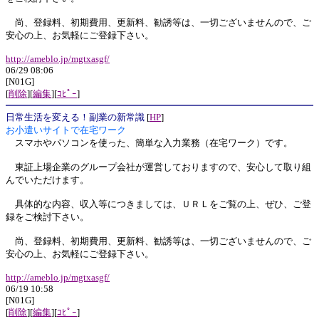
尚、登録料、初期費用、更新料、勧誘等は、一切ございませんので、ご
安心の上、お気軽にご登録下さい。
http://ameblo.jp/mgtxasgf/
06/29 08:06
[N01G]
[
削除
][
編集
][
ｺﾋﾟｰ
]
日常生活を変える！副業の新常識
[
HP
]
お小遣いサイトで在宅ワーク
スマホやパソコンを使った、簡単な入力業務（在宅ワーク）です。
東証上場企業のグループ会社が運営しておりますので、安心して取り組
んでいただけます。
具体的な内容、収入等につきましては、ＵＲＬをご覧の上、ぜひ、ご登
録をご検討下さい。
尚、登録料、初期費用、更新料、勧誘等は、一切ございませんので、ご
安心の上、お気軽にご登録下さい。
http://ameblo.jp/mgtxasgf/
06/19 10:58
[N01G]
[
削除
][
編集
][
ｺﾋﾟｰ
]