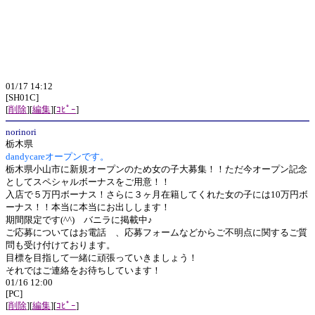
01/17 14:12
[SH01C]
[
削除
][
編集
][
ｺﾋﾟｰ
]
norinori
栃木県
dandycareオープンです。
栃木県小山市に新規オープンのため女の子大募集！！ただ今オープン記念
としてスペシャルボーナスをご用意！！
入店で５万円ボーナス！さらに３ヶ月在籍してくれた女の子には10万円ボ
ーナス！！本当に本当にお出しします！
期間限定です(^^) バニラに掲載中♪
ご応募についてはお電話 、応募フォームなどからご不明点に関するご質
問も受け付けております。
目標を目指して一緒に頑張っていきましょう！
それではご連絡をお待ちしています！
01/16 12:00
[PC]
[
削除
][
編集
][
ｺﾋﾟｰ
]