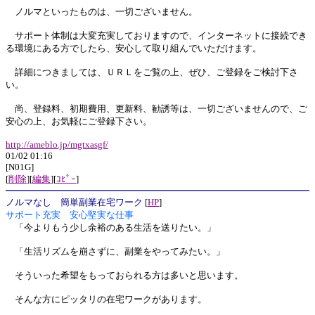
ノルマといったものは、一切ございません。
サポート体制は大変充実しておりますので、インターネットに接続でき
る環境にある方でしたら、安心して取り組んでいただけます。
詳細につきましては、ＵＲＬをご覧の上、ぜひ、ご登録をご検討下さ
い。
尚、登録料、初期費用、更新料、勧誘等は、一切ございませんので、ご
安心の上、お気軽にご登録下さい。
http://ameblo.jp/mgtxasgf/
01/02 01:16
[N01G]
[
削除
][
編集
][
ｺﾋﾟｰ
]
ノルマなし 簡単副業在宅ワーク
[
HP
]
サポート充実 安心堅実な仕事
「今よりもう少し余裕のある生活を送りたい。」
「生活リズムを崩さずに、副業をやってみたい。」
そういった希望をもっておられる方は多いと思います。
そんな方にピッタリの在宅ワークがあります。