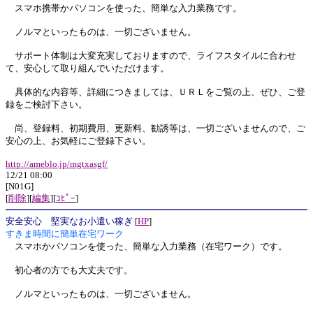
スマホ携帯かパソコンを使った、簡単な入力業務です。
ノルマといったものは、一切ございません。
サポート体制は大変充実しておりますので、ライフスタイルに合わせ
て、安心して取り組んでいただけます。
具体的な内容等、詳細につきましては、ＵＲＬをご覧の上、ぜひ、ご登
録をご検討下さい。
尚、登録料、初期費用、更新料、勧誘等は、一切ございませんので、ご
安心の上、お気軽にご登録下さい。
http://ameblo.jp/mgtxasgf/
12/21 08:00
[N01G]
[
削除
][
編集
][
ｺﾋﾟｰ
]
安全安心 堅実なお小遣い稼ぎ
[
HP
]
すきま時間に簡単在宅ワーク
スマホかパソコンを使った、簡単な入力業務（在宅ワーク）です。
初心者の方でも大丈夫です。
ノルマといったものは、一切ございません。