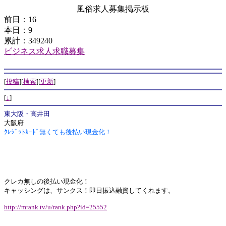
風俗求人募集掲示板
前日：16
本日：9
累計：349240
ビジネス求人求職募集
[
投稿
][
検索
][
更新
]
[
↓
]
東大阪・高井田
大阪府
ｸﾚｼﾞｯﾄｶｰﾄﾞ無くても後払い現金化！
クレカ無しの後払い現金化！
キャッシングは、サンクス！即日振込融資してくれます。
http://mrank.tv/u/rank.php?id=25552