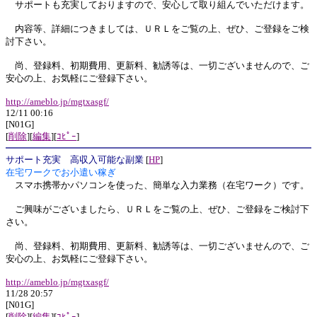
サポートも充実しておりますので、安心して取り組んでいただけます。
内容等、詳細につきましては、ＵＲＬをご覧の上、ぜひ、ご登録をご検
討下さい。
尚、登録料、初期費用、更新料、勧誘等は、一切ございませんので、ご
安心の上、お気軽にご登録下さい。
http://ameblo.jp/mgtxasgf/
12/11 00:16
[N01G]
[
削除
][
編集
][
ｺﾋﾟｰ
]
サポート充実 高収入可能な副業
[
HP
]
在宅ワークでお小遣い稼ぎ
スマホ携帯かパソコンを使った、簡単な入力業務（在宅ワーク）です。
ご興味がございましたら、ＵＲＬをご覧の上、ぜひ、ご登録をご検討下
さい。
尚、登録料、初期費用、更新料、勧誘等は、一切ございませんので、ご
安心の上、お気軽にご登録下さい。
http://ameblo.jp/mgtxasgf/
11/28 20:57
[N01G]
[
削除
][
編集
][
ｺﾋﾟｰ
]