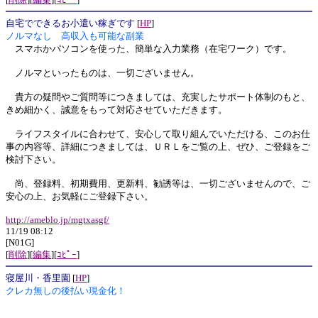
自宅でできるお小遣い稼ぎです
[
HP
]
ノルマなし 高収入も可能な副業
スマホかパソコンを使った、簡単な入力業務（在宅ワーク）です。
ノルマといったものは、一切ございません。
貴方の疑問やご質問等につきましては、充実したサポート体制のもと、
きめ細かく、誠意をもって対応させていただきます。
ライフスタイルに合わせて、安心して取り組んでいただける、このお仕
事の内容等、詳細につきましては、ＵＲＬをご覧の上、ぜひ、ご登録をご
検討下さい。
尚、登録料、初期費用、更新料、勧誘等は、一切ございませんので、ご
安心の上、お気軽にご登録下さい。
http://ameblo.jp/mgtxasgf/
11/19 08:12
[N01G]
[
削除
][
編集
][
ｺﾋﾟｰ
]
寝屋川・香里園
[
HP
]
クレカ無しの後払い現金化！