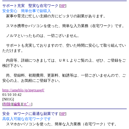
サポート充実 堅実な在宅ワーク
[
HP
]
安全安心 簡単仕事で副収入
家事や育児に忙しい主婦の方にピッタリの副業があります。
スマホ携帯かパソコンを使った、簡単な入力業務（在宅ワーク）です。
ノルマといったものは、一切ございません。
サポートも充実しておりますので、空いた時間に安心して取り組んでい
ただけます。
内容等、詳細につきましては、ＵＲＬよりご覧の上、ぜひ、ご登録をご
検討下さい。
尚、登録料、初期費用、更新料、勧誘等は、一切ございませんので、ご
安心の上、お気軽にご登録下さい。
http://ameblo.jp/mgtxasgf/
01/10 10:42
[N01G]
[
削除
][
編集
][
ｺﾋﾟｰ
]
安全 Ｗワークに最適な副業です
[
HP
]
高収入可能な在宅ワークです
スマホかパソコンを使った、簡単な入力業務（在宅ワーク）です。