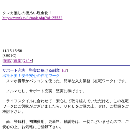
クレカ無しの後払い現金化！
http://mrank.tv/u/rank.php?id=25552
11/15 15:58
[SH01C]
[
削除
][
編集
][
ｺﾋﾟｰ
]
サポート充実 堅実に稼げる副業
[
HP
]
出社不要！安全安心の在宅ワーク
スマホ携帯かパソコンを使った、簡単な入力業務（在宅ワーク）です。
ノルマなし、サポート充実、堅実に稼げます。
ライフスタイルに合わせて、安心して取り組んでいただける、この在宅
ワークにご興味がございましたら、ＵＲＬをご覧の上、ぜひ、ご登録をご
検討下さい。
尚、登録料、初期費用、更新料、勧誘等は、一切ございませんので、ご
安心の上、お気軽にご登録下さい。