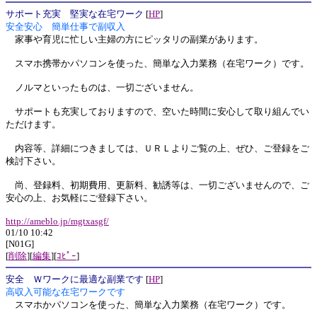
サポート充実 堅実な在宅ワーク
[
HP
]
安全安心 簡単仕事で副収入
家事や育児に忙しい主婦の方にピッタリの副業があります。
スマホ携帯かパソコンを使った、簡単な入力業務（在宅ワーク）です。
ノルマといったものは、一切ございません。
サポートも充実しておりますので、空いた時間に安心して取り組んでい
ただけます。
内容等、詳細につきましては、ＵＲＬよりご覧の上、ぜひ、ご登録をご
検討下さい。
尚、登録料、初期費用、更新料、勧誘等は、一切ございませんので、ご
安心の上、お気軽にご登録下さい。
http://ameblo.jp/mgtxasgf/
01/10 10:42
[N01G]
[
削除
][
編集
][
ｺﾋﾟｰ
]
安全 Ｗワークに最適な副業です
[
HP
]
高収入可能な在宅ワークです
スマホかパソコンを使った、簡単な入力業務（在宅ワーク）です。