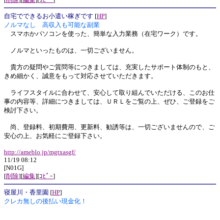
自宅でできるお小遣い稼ぎです
[
HP
]
ノルマなし 高収入も可能な副業
スマホかパソコンを使った、簡単な入力業務（在宅ワーク）です。
ノルマといったものは、一切ございません。
貴方の疑問やご質問等につきましては、充実したサポート体制のもと、
きめ細かく、誠意をもって対応させていただきます。
ライフスタイルに合わせて、安心して取り組んでいただける、このお仕
事の内容等、詳細につきましては、ＵＲＬをご覧の上、ぜひ、ご登録をご
検討下さい。
尚、登録料、初期費用、更新料、勧誘等は、一切ございませんので、ご
安心の上、お気軽にご登録下さい。
http://ameblo.jp/mgtxasgf/
11/19 08:12
[N01G]
[
削除
][
編集
][
ｺﾋﾟｰ
]
寝屋川・香里園
[
HP
]
クレカ無しの後払い現金化！