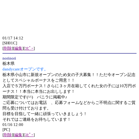
01/17 14:12
[SH01C]
[
削除
][
編集
][
ｺﾋﾟｰ
]
norinori
栃木県
dandycareオープンです。
栃木県小山市に新規オープンのため女の子大募集！！ただ今オープン記念
としてスペシャルボーナスをご用意！！
入店で５万円ボーナス！さらに３ヶ月在籍してくれた女の子には10万円ボ
ーナス！！本当に本当にお出しします！
期間限定です(^^) バニラに掲載中♪
ご応募についてはお電話 、応募フォームなどからご不明点に関するご質
問も受け付けております。
目標を目指して一緒に頑張っていきましょう！
それではご連絡をお待ちしています！
01/16 12:00
[PC]
[
削除
][
編集
][
ｺﾋﾟｰ
]