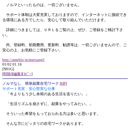
ノルマといったものは、一切ございません。
サポート体制は大変充実しておりますので、インターネットに接続でき
る環境にある方でしたら、安心して取り組んでいただけます。
詳細につきましては、ＵＲＬをご覧の上、ぜひ、ご登録をご検討下さ
い。
尚、登録料、初期費用、更新料、勧誘等は、一切ございませんので、ご
安心の上、お気軽にご登録下さい。
http://ameblo.jp/mgtxasgf/
01/02 01:16
[N01G]
[
削除
][
編集
][
ｺﾋﾟｰ
]
ノルマなし 簡単副業在宅ワーク
[
HP
]
サポート充実 安心堅実な仕事
「今よりもう少し余裕のある生活を送りたい。」
「生活リズムを崩さずに、副業をやってみたい。」
そういった希望をもっておられる方は多いと思います。
そんな方にピッタリの在宅ワークがあります。