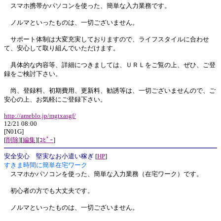
スマホ携帯かパソコンを使った、簡単な入力業務です。
ノルマといったものは、一切ございません。
サポート体制は大変充実しておりますので、ライフスタイルに合わせ
て、安心して取り組んでいただけます。
具体的な内容等、詳細につきましては、ＵＲＬをご覧の上、ぜひ、ご登
録をご検討下さい。
尚、登録料、初期費用、更新料、勧誘等は、一切ございませんので、ご
安心の上、お気軽にご登録下さい。
http://ameblo.jp/mgtxasgf/
12/21 08:00
[N01G]
[
削除
][
編集
][
ｺﾋﾟｰ
]
安全安心 堅実なお小遣い稼ぎ
[
HP
]
すきま時間に簡単在宅ワーク
スマホかパソコンを使った、簡単な入力業務（在宅ワーク）です。
初心者の方でも大丈夫です。
ノルマといったものは、一切ございません。