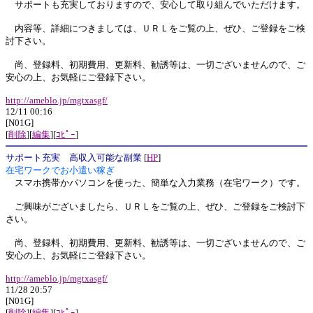
サポートも充実しておりますので、安心して取り組んでいただけます。
内容等、詳細につきましては、ＵＲＬをご覧の上、ぜひ、ご登録をご検
討下さい。
尚、登録料、初期費用、更新料、勧誘等は、一切ございませんので、ご
安心の上、お気軽にご登録下さい。
http://ameblo.jp/mgtxasgf/
12/11 00:16
[N01G]
[
削除
][
編集
][
ｺﾋﾟｰ
]
サポート充実 高収入可能な副業
[
HP
]
在宅ワークでお小遣い稼ぎ
スマホ携帯かパソコンを使った、簡単な入力業務（在宅ワーク）です。
ご興味がございましたら、ＵＲＬをご覧の上、ぜひ、ご登録をご検討下
さい。
尚、登録料、初期費用、更新料、勧誘等は、一切ございませんので、ご
安心の上、お気軽にご登録下さい。
http://ameblo.jp/mgtxasgf/
11/28 20:57
[N01G]
[
削除
][
編集
][
ｺﾋﾟｰ
]