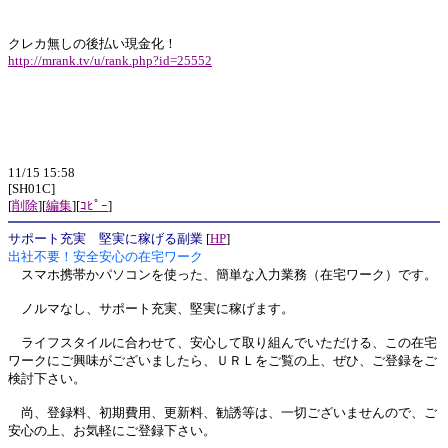
クレカ無しの後払い現金化！
http://mrank.tv/u/rank.php?id=25552
11/15 15:58
[SH01C]
[
削除
][
編集
][
ｺﾋﾟｰ
]
サポート充実 堅実に稼げる副業
[
HP
]
出社不要！安全安心の在宅ワーク
スマホ携帯かパソコンを使った、簡単な入力業務（在宅ワーク）です。
ノルマなし、サポート充実、堅実に稼げます。
ライフスタイルに合わせて、安心して取り組んでいただける、この在宅
ワークにご興味がございましたら、ＵＲＬをご覧の上、ぜひ、ご登録をご
検討下さい。
尚、登録料、初期費用、更新料、勧誘等は、一切ございませんので、ご
安心の上、お気軽にご登録下さい。