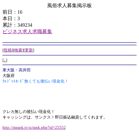
風俗求人募集掲示板
前日：16
本日：3
累計：349234
ビジネス求人求職募集
[
投稿
][
検索
][
更新
]
[
↓
]
東大阪・高井田
大阪府
ｸﾚｼﾞｯﾄｶｰﾄﾞ無くても後払い現金化！
クレカ無しの後払い現金化！
キャッシングは、サンクス！即日振込融資してくれます。
http://mrank.tv/u/rank.php?id=25552