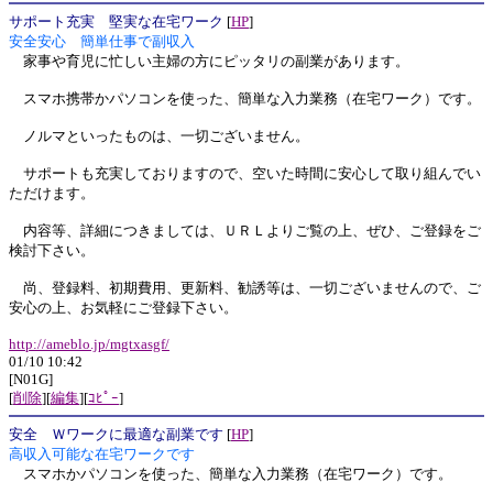
サポート充実 堅実な在宅ワーク
[
HP
]
安全安心 簡単仕事で副収入
家事や育児に忙しい主婦の方にピッタリの副業があります。
スマホ携帯かパソコンを使った、簡単な入力業務（在宅ワーク）です。
ノルマといったものは、一切ございません。
サポートも充実しておりますので、空いた時間に安心して取り組んでい
ただけます。
内容等、詳細につきましては、ＵＲＬよりご覧の上、ぜひ、ご登録をご
検討下さい。
尚、登録料、初期費用、更新料、勧誘等は、一切ございませんので、ご
安心の上、お気軽にご登録下さい。
http://ameblo.jp/mgtxasgf/
01/10 10:42
[N01G]
[
削除
][
編集
][
ｺﾋﾟｰ
]
安全 Ｗワークに最適な副業です
[
HP
]
高収入可能な在宅ワークです
スマホかパソコンを使った、簡単な入力業務（在宅ワーク）です。