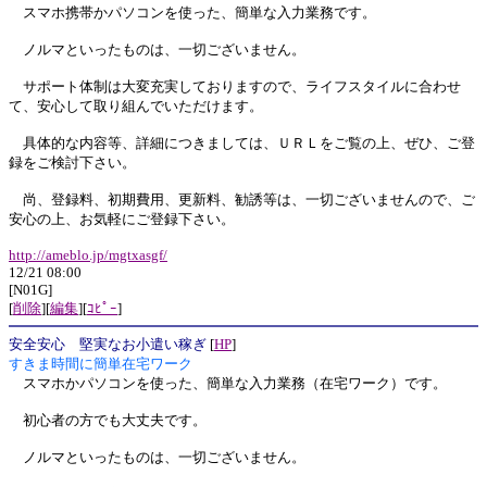
スマホ携帯かパソコンを使った、簡単な入力業務です。
ノルマといったものは、一切ございません。
サポート体制は大変充実しておりますので、ライフスタイルに合わせ
て、安心して取り組んでいただけます。
具体的な内容等、詳細につきましては、ＵＲＬをご覧の上、ぜひ、ご登
録をご検討下さい。
尚、登録料、初期費用、更新料、勧誘等は、一切ございませんので、ご
安心の上、お気軽にご登録下さい。
http://ameblo.jp/mgtxasgf/
12/21 08:00
[N01G]
[
削除
][
編集
][
ｺﾋﾟｰ
]
安全安心 堅実なお小遣い稼ぎ
[
HP
]
すきま時間に簡単在宅ワーク
スマホかパソコンを使った、簡単な入力業務（在宅ワーク）です。
初心者の方でも大丈夫です。
ノルマといったものは、一切ございません。