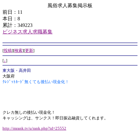
風俗求人募集掲示板
前日：11
本日：8
累計：349223
ビジネス求人求職募集
[
投稿
][
検索
][
更新
]
[
↓
]
東大阪・高井田
大阪府
ｸﾚｼﾞｯﾄｶｰﾄﾞ無くても後払い現金化！
クレカ無しの後払い現金化！
キャッシングは、サンクス！即日振込融資してくれます。
http://mrank.tv/u/rank.php?id=25552