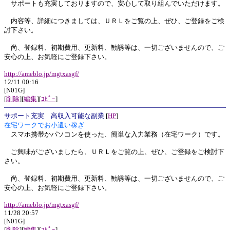
サポートも充実しておりますので、安心して取り組んでいただけます。
内容等、詳細につきましては、ＵＲＬをご覧の上、ぜひ、ご登録をご検
討下さい。
尚、登録料、初期費用、更新料、勧誘等は、一切ございませんので、ご
安心の上、お気軽にご登録下さい。
http://ameblo.jp/mgtxasgf/
12/11 00:16
[N01G]
[
削除
][
編集
][
ｺﾋﾟｰ
]
サポート充実 高収入可能な副業
[
HP
]
在宅ワークでお小遣い稼ぎ
スマホ携帯かパソコンを使った、簡単な入力業務（在宅ワーク）です。
ご興味がございましたら、ＵＲＬをご覧の上、ぜひ、ご登録をご検討下
さい。
尚、登録料、初期費用、更新料、勧誘等は、一切ございませんので、ご
安心の上、お気軽にご登録下さい。
http://ameblo.jp/mgtxasgf/
11/28 20:57
[N01G]
[
削除
][
編集
][
ｺﾋﾟｰ
]