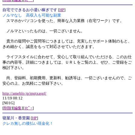
自宅でできるお小遣い稼ぎです
[
HP
]
ノルマなし 高収入も可能な副業
スマホかパソコンを使った、簡単な入力業務（在宅ワーク）です。
ノルマといったものは、一切ございません。
貴方の疑問やご質問等につきましては、充実したサポート体制のもと、
きめ細かく、誠意をもって対応させていただきます。
ライフスタイルに合わせて、安心して取り組んでいただける、このお仕
事の内容等、詳細につきましては、ＵＲＬをご覧の上、ぜひ、ご登録をご
検討下さい。
尚、登録料、初期費用、更新料、勧誘等は、一切ございませんので、ご
安心の上、お気軽にご登録下さい。
http://ameblo.jp/mgtxasgf/
11/19 08:12
[N01G]
[
削除
][
編集
][
ｺﾋﾟｰ
]
寝屋川・香里園
[
HP
]
クレカ無しの後払い現金化！