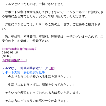
ノルマといったものは、一切ございません。
サポート体制は大変充実しておりますので、インターネットに接続でき
る環境にある方でしたら、安心して取り組んでいただけます。
詳細につきましては、ＵＲＬをご覧の上、ぜひ、ご登録をご検討下さ
い。
尚、登録料、初期費用、更新料、勧誘等は、一切ございませんので、ご
安心の上、お気軽にご登録下さい。
http://ameblo.jp/mgtxasgf/
01/02 01:16
[N01G]
[
削除
][
編集
][
ｺﾋﾟｰ
]
ノルマなし 簡単副業在宅ワーク
[
HP
]
サポート充実 安心堅実な仕事
「今よりもう少し余裕のある生活を送りたい。」
「生活リズムを崩さずに、副業をやってみたい。」
そういった希望をもっておられる方は多いと思います。
そんな方にピッタリの在宅ワークがあります。