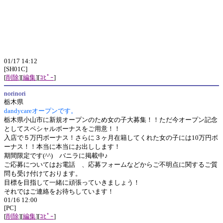
01/17 14:12
[SH01C]
[
削除
][
編集
][
ｺﾋﾟｰ
]
norinori
栃木県
dandycareオープンです。
栃木県小山市に新規オープンのため女の子大募集！！ただ今オープン記念
としてスペシャルボーナスをご用意！！
入店で５万円ボーナス！さらに３ヶ月在籍してくれた女の子には10万円ボ
ーナス！！本当に本当にお出しします！
期間限定です(^^) バニラに掲載中♪
ご応募についてはお電話 、応募フォームなどからご不明点に関するご質
問も受け付けております。
目標を目指して一緒に頑張っていきましょう！
それではご連絡をお待ちしています！
01/16 12:00
[PC]
[
削除
][
編集
][
ｺﾋﾟｰ
]