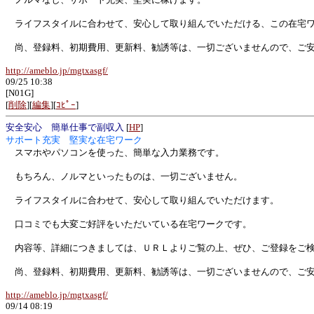
ライフスタイルに合わせて、安心して取り組んでいただける、この在宅ワ
尚、登録料、初期費用、更新料、勧誘等は、一切ございませんので、ご安
http://ameblo.jp/mgtxasgf/
09/25 10:38
[N01G]
[
削除
][
編集
][
ｺﾋﾟｰ
]
安全安心 簡単仕事で副収入
[
HP
]
サポート充実 堅実な在宅ワーク
スマホやパソコンを使った、簡単な入力業務です。
もちろん、ノルマといったものは、一切ございません。
ライフスタイルに合わせて、安心して取り組んでいただけます。
口コミでも大変ご好評をいただいている在宅ワークです。
内容等、詳細につきましては、ＵＲＬよりご覧の上、ぜひ、ご登録をご
尚、登録料、初期費用、更新料、勧誘等は、一切ございませんので、ご安
http://ameblo.jp/mgtxasgf/
09/14 08:19