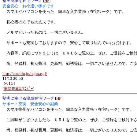
堅実簡単な在宅ワーク
[
HP
]
安全安心 お小遣い稼ぎです
スマホやパソコンを使った、簡単な入力業務（在宅ワーク）です。
初心者の方でも大丈夫です。
ノルマといったものは、一切ございません。
サポートも充実しておりますので、安心して取り組んでいただけます。
内容等、詳細につきましては、ＵＲＬをご覧の上、ぜひ、ご登録をご検
尚、登録料、初期費用、更新料、勧誘等は、一切ございませんので、ご安
http://ameblo.jp/mgtxasgf/
11/13 20:56
[N01G]
[
削除
][
編集
][
ｺﾋﾟｰ
]
堅実に稼げる簡単在宅ワーク
[
HP
]
サポート充実 安全安心の副業
スマホ携帯かパソコンを使った、簡単な入力業務（在宅ワーク）です。
ご興味がございましたら、ＵＲＬをご覧の上、ぜひ、ご登録をご検討下
尚、登録料、初期費用、更新料、勧誘等は、一切ございませんので、ご安