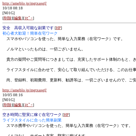
http://ameblo.jp/mgtxasgf/
10/18 08:18
[N01G]
[
削除
][
編集
][
ｺﾋﾟｰ
]
安全 高収入可能な副業です
[
HP
]
初心者大歓迎！簡単在宅ワーク
スマホやパソコンを使った、簡単な入力業務（在宅ワーク）です。
ノルマといったものは、一切ございません。
貴方の疑問やご質問等につきましては、充実したサポート体制のもと、き
ライフスタイルに合わせて、安心して取り組んでいただける、このお仕事
尚、登録料、初期費用、更新料、勧誘等は、一切ございませんので、ご安
http://ameblo.jp/mgtxasgf/
10/05 08:16
[N01G]
[
削除
][
編集
][
ｺﾋﾟｰ
]
空き時間に堅実に稼ぐ在宅ワーク
[
HP
]
ライフスタイルに合った簡単副業
スマホ携帯やパソコンを使った、簡単な入力業務（在宅ワーク）です。
ノルマなし、サポート充実、堅実に稼げます。