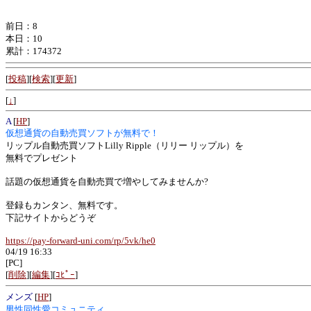
前日：8
本日：10
累計：174372
[
投稿
][
検索
][
更新
]
[
↓
]
A
[
HP
]
仮想通貨の自動売買ソフトが無料で！
リップル自動売買ソフトLilly Ripple（リリー リップル）を
無料でプレゼント
話題の仮想通貨を自動売買で増やしてみませんか?
登録もカンタン、無料です。
下記サイトからどうぞ
https://pay-forward-uni.com/rp/5vk/he0
04/19 16:33
[PC]
[
削除
][
編集
][
ｺﾋﾟｰ
]
メンズ
[
HP
]
男性同性愛コミュニティ