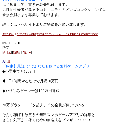
はじめまして、書き込み失礼致します。
男性同性愛者が集まるコミュニティのメンズコレクションでは、
新規会員さまを募集しております。
詳しくは下記サイトよりご登録をお願い致します。
https://lgbtmens.wordpress.com/2024/09/30/mens-collection/
09/30 15:10
[PC]
[
削除
][
編集
][
ｺﾋﾟｰ
]
A
[
HP
]
【約束】最短3分であなたも稼げる無料ゲームアプリ
◆小学生でも12万円！
◆1日1時間やるだけで月収10万円?!
◆やりこみゲーマーは100万円達成!!
20万ダウンロードを超え、その全員が稼いでいる！
そんな稼げる放置系の無料スマホゲームアプリの詳細と、
さらに効率よく稼ぐための攻略法をプレゼント中！！