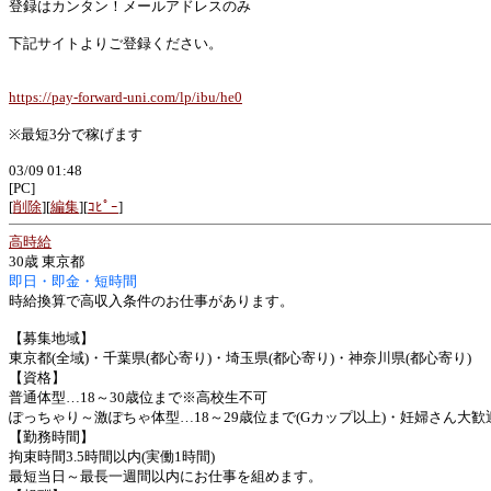
登録はカンタン！メールアドレスのみ
下記サイトよりご登録ください。
https://pay-forward-uni.com/lp/ibu/he0
※最短3分で稼げます
03/09 01:48
[PC]
[
削除
][
編集
][
ｺﾋﾟｰ
]
高時給
30歳 東京都
即日・即金・短時間
時給換算で高収入条件のお仕事があります。
【募集地域】
東京都(全域)・千葉県(都心寄り)・埼玉県(都心寄り)・神奈川県(都心寄り)
【資格】
普通体型…18～30歳位まで※高校生不可
ぽっちゃり～激ぽちゃ体型…18～29歳位まで(Gカップ以上)・妊婦さん大歓
【勤務時間】
拘束時間3.5時間以内(実働1時間)
最短当日～最長一週間以内にお仕事を組めます。