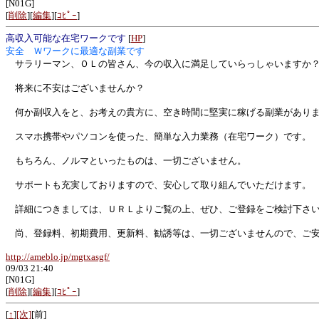
[N01G]
[
削除
][
編集
][
ｺﾋﾟｰ
]
高収入可能な在宅ワークです
[
HP
]
安全 Ｗワークに最適な副業です
サラリーマン、ＯＬの皆さん、今の収入に満足していらっしゃいますか
将来に不安はございませんか？
何か副収入をと、お考えの貴方に、空き時間に堅実に稼げる副業があり
スマホ携帯やパソコンを使った、簡単な入力業務（在宅ワーク）です。
もちろん、ノルマといったものは、一切ございません。
サポートも充実しておりますので、安心して取り組んでいただけます。
詳細につきましては、ＵＲＬよりご覧の上、ぜひ、ご登録をご検討下さ
尚、登録料、初期費用、更新料、勧誘等は、一切ございませんので、ご安
http://ameblo.jp/mgtxasgf/
09/03 21:40
[N01G]
[
削除
][
編集
][
ｺﾋﾟｰ
]
[
↑
]
[次]
[前]