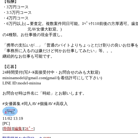
【報酬】
・3万円コース
・3.5万円コース
・4万円コース
・6万円以上(→要査定。複数案件同日可能。ｽﾍﾟｯｸ110前後の方厚遇可。歯
元AV女優大歓迎。)
の4種類。お仕事後の現金手渡し。
「携帯の支払いが…」「普通のバイトよりちょっとだけ割りの良いお仕事
「事務所に入るのは嫌だけど何かお仕事してみたい」等。。。
継続的なお仕事も可能です。
【応募】
24時間受付(写ﾒｰﾙ面接受付中・お問合せのみも大歓迎)
mininamodel@gmail.com(gmailを着信許可にして下さい)
LINE ID:model-minina
お問合せ時は件名に「時給」とお願いします。
#女優募集 #同人AV #個撮AV #高収入
11/02 13:19
[PC]
[
削除
][
編集
][
ｺﾋﾟｰ
]