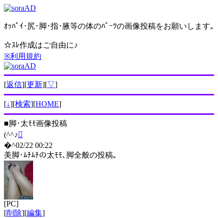
ｵｯﾊﾟｲ･尻･脚･指･腋等の体のﾊﾟｰﾂの画像投稿をお願いします｡
☆ｽﾚ作成はご自由に♪
※利用規約
[
返信
][
更新
][
▽
]
[
↓
][
検索
][
HOME
]
■
脚･太ﾓﾓ画像投稿
(^^♪

�^02/22 00:22
美脚･ﾑﾁﾑﾁの太ﾓﾓ､脚全般の投稿｡
[PC]
[
削除
][
編集
]