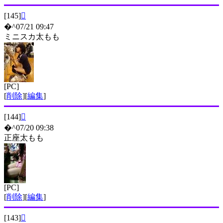
[145]

�^07/21 09:47
ミニスカ太もも
[PC]
[
削除
][
編集
]
[144]

�^07/20 09:38
正座太もも
[PC]
[
削除
][
編集
]
[143]
