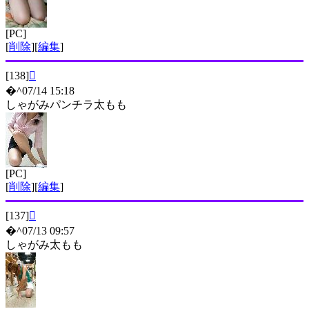
[PC]
[
削除
][
編集
]
[138]

�^07/14 15:18
しゃがみパンチラ太もも
[PC]
[
削除
][
編集
]
[137]

�^07/13 09:57
しゃがみ太もも