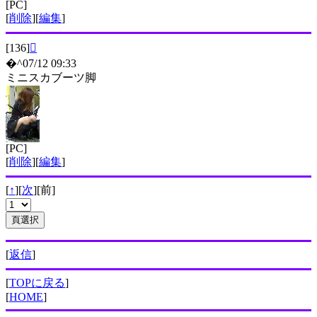
[PC]
[
削除
][
編集
]
[136]

�^07/12 09:33
ミニスカブーツ脚
[PC]
[
削除
][
編集
]
[
↑
][
次
][前]
[
返信
]
[
TOPに戻る
]
[
HOME
]