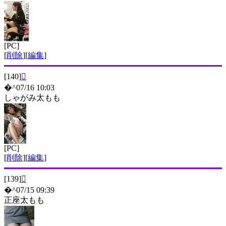
[PC]
[
削除
][
編集
]
[140]

�^07/16 10:03
しゃがみ太もも
[PC]
[
削除
][
編集
]
[139]

�^07/15 09:39
正座太もも