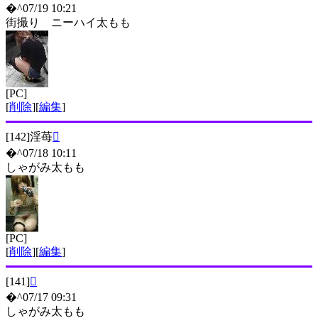
�^07/19 10:21
街撮り ニーハイ太もも
[PC]
[
削除
][
編集
]
[142]
淫苺

�^07/18 10:11
しゃがみ太もも
[PC]
[
削除
][
編集
]
[141]

�^07/17 09:31
しゃがみ太もも