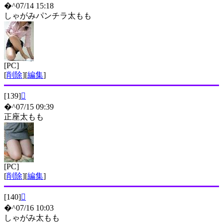
�^07/14 15:18
しゃがみパンチラ太もも
[PC]
[
削除
][
編集
]
[139]

�^07/15 09:39
正座太もも
[PC]
[
削除
][
編集
]
[140]

�^07/16 10:03
しゃがみ太もも