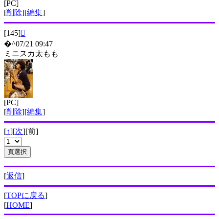
[PC]
[
削除
][
編集
]
[145]

�^07/21 09:47
ミニスカ太もも
[PC]
[
削除
][
編集
]
[
↑
][
次
][前]
[
返信
]
[
TOPに戻る
]
[
HOME
]