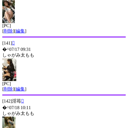
[PC]
[
削除
][
編集
]
[141]

�^07/17 09:31
しゃがみ太もも
[PC]
[
削除
][
編集
]
[142]
淫苺

�^07/18 10:11
しゃがみ太もも