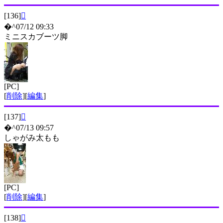
[136]

�^07/12 09:33
ミニスカブーツ脚
[PC]
[
削除
][
編集
]
[137]

�^07/13 09:57
しゃがみ太もも
[PC]
[
削除
][
編集
]
[138]
