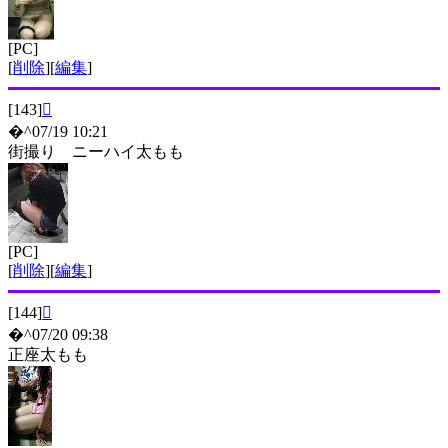
[PC]
[
削除
][
編集
]
[143]

�^07/19 10:21
街撮り ニーハイ太もも
[PC]
[
削除
][
編集
]
[144]

�^07/20 09:38
正座太もも