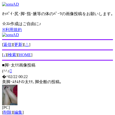
ｵｯﾊﾟｲ･尻･脚･指･腋等の体のﾊﾟｰﾂの画像投稿をお願いします｡
☆ｽﾚ作成はご自由に♪
※利用規約
[
返信
][
更新
][
△
]
[
↓
][
検索
][
HOME
]
■
脚･太ﾓﾓ画像投稿
(^^♪

�^02/22 00:22
美脚･ﾑﾁﾑﾁの太ﾓﾓ､脚全般の投稿｡
[PC]
[
削除
][
編集
]