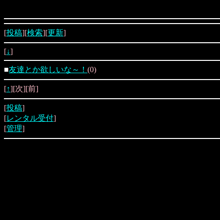
[
投稿
][
検索
][
更新
]
[
↓
]
■
友達とか欲しいな～！
(0)
[
↑
][次][前]
[
投稿
]
[
レンタル受付
]
[
管理
]