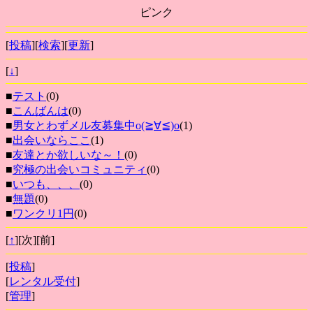
ピンク
[
投稿
][
検索
][
更新
]
[
↓
]
■
テスト
(0)
■
こんばんは
(0)
■
男女とわずメル友募集中o(≧∀≦)o
(1)
■
出会いならここ
(1)
■
友達とか欲しいな～！
(0)
■
究極の出会いコミュニティ
(0)
■
いつも、、、
(0)
■
無題
(0)
■
ワンクリ1円
(0)
[
↑
][次][前]
[
投稿
]
[
レンタル受付
]
[
管理
]