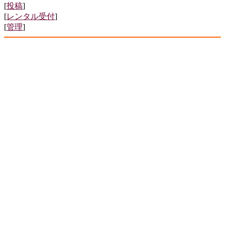
[
投稿
]
[
レンタル受付
]
[
管理
]