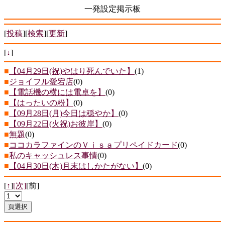
一発設定掲示板
[
投稿
][
検索
][
更新
]
[
↓
]
■
【04月29日(祝)やはり死んでいた】
(1)
■
ジョイフル愛宕店
(0)
■
【電話機の横には電卓を】
(0)
■
【はったいの粉】
(0)
■
【09月28日(月)今日は穏やか】
(0)
■
【09月22日(火祝)お彼岸】
(0)
■
無題
(0)
■
ココカラファインのＶｉｓａプリペイドカード
(0)
■
私のキャッシュレス事情
(0)
■
【04月30日(木)月末はしかたがない】
(0)
[
↑
]
[次]
[前]