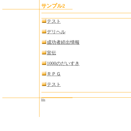
サンプル2
テスト
デリヘル
成功者続出情報
宣伝
1000のだいすき
ＲＰＧ
テスト
bbs