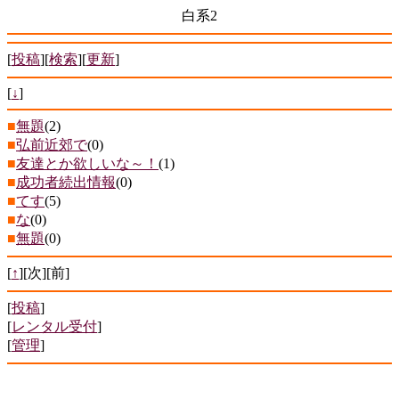
白系2
[
投稿
][
検索
][
更新
]
[
↓
]
■
無題
(2)
■
弘前近郊で
(0)
■
友達とか欲しいな～！
(1)
■
成功者続出情報
(0)
■
てす
(5)
■
な
(0)
■
無題
(0)
[
↑
][次][前]
[
投稿
]
[
レンタル受付
]
[
管理
]