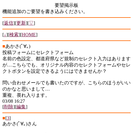
要望掲示板
機能追加のご要望を書き込みください。
[
返信
][
更新
][
▽
]
[
↓
][
検索
][
HOME
]
■
あかさ(ﾟ∀｡)
投稿フォームにセレクトフォーム
名前の色設定、都道府県など規制のセレクト入力はあります
が…こちらでも、オリジナル内容のセレクトフォームやセレ
クトボタンを設定できるようにはできませんか？
問い合わせメールでも書いたのですが、こちらのほうがいい
のかなと思いまして…
重複、畏れ入ります。
03/08 16:27
[
削除
][
編集
]
■
[
3
]
あかさ(ﾟ∀｡)さん