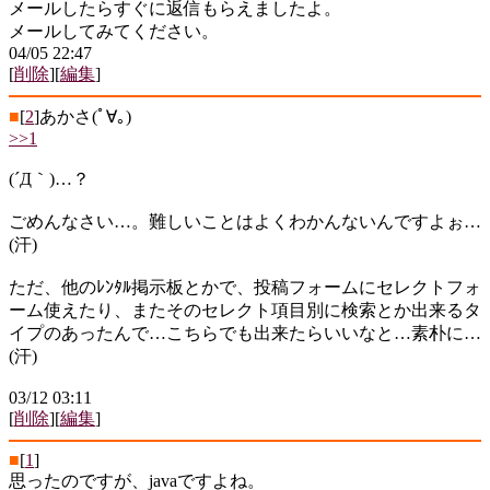
メールしたらすぐに返信もらえましたよ。
メールしてみてください。
04/05 22:47
[
削除
][
編集
]
■
[
2
]
あかさ(ﾟ∀｡)
>>1
(´Д｀)…？
ごめんなさい…。難しいことはよくわかんないんですよぉ…
(汗)
ただ、他のﾚﾝﾀﾙ掲示板とかで、投稿フォームにセレクトフォ
ーム使えたり、またそのセレクト項目別に検索とか出来るタ
イプのあったんで…こちらでも出来たらいいなと…素朴に…
(汗)
03/12 03:11
[
削除
][
編集
]
■
[
1
]
思ったのですが、javaですよね。