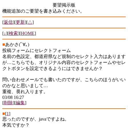
要望掲示板
機能追加のご要望を書き込みください。
[
返信
][
更新
][
△
]
[
↓
][
検索
][
HOME
]
■
あかさ(ﾟ∀｡)
投稿フォームにセレクトフォーム
名前の色設定、都道府県など規制のセレクト入力はあります
が…こちらでも、オリジナル内容のセレクトフォームやセレ
クトボタンを設定できるようにはできませんか？
問い合わせメールでも書いたのですが、こちらのほうがいい
のかなと思いまして…
重複、畏れ入ります。
03/08 16:27
[
削除
][
編集
]
■
[
1
]
思ったのですが、javaですよね。
本気ですか？