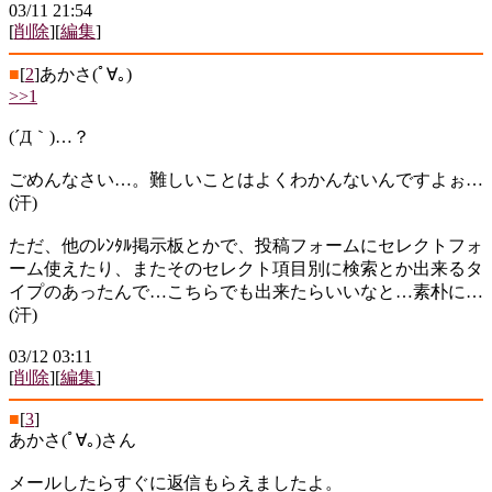
03/11 21:54
[
削除
][
編集
]
■
[
2
]
あかさ(ﾟ∀｡)
>>1
(´Д｀)…？
ごめんなさい…。難しいことはよくわかんないんですよぉ…
(汗)
ただ、他のﾚﾝﾀﾙ掲示板とかで、投稿フォームにセレクトフォ
ーム使えたり、またそのセレクト項目別に検索とか出来るタ
イプのあったんで…こちらでも出来たらいいなと…素朴に…
(汗)
03/12 03:11
[
削除
][
編集
]
■
[
3
]
あかさ(ﾟ∀｡)さん
メールしたらすぐに返信もらえましたよ。