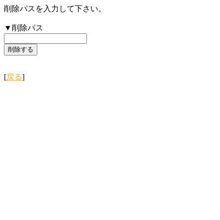
削除パスを入力して下さい。
▼削除パス
[
戻る
]