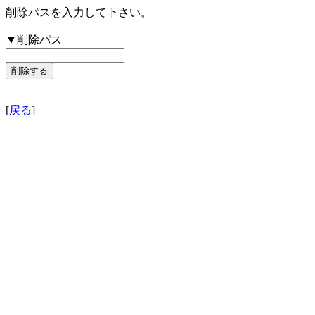
削除パスを入力して下さい。
▼削除パス
[
戻る
]