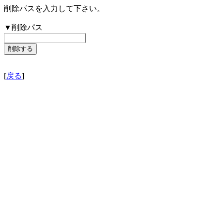
削除パスを入力して下さい。
▼削除パス
[
戻る
]