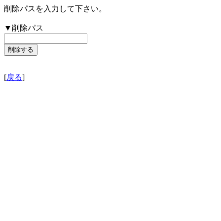
削除パスを入力して下さい。
▼削除パス
[
戻る
]