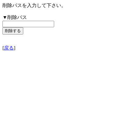
削除パスを入力して下さい。
▼削除パス
[
戻る
]