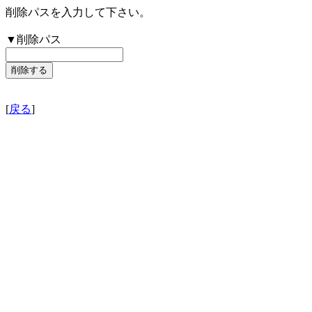
削除パスを入力して下さい。
▼削除パス
[
戻る
]