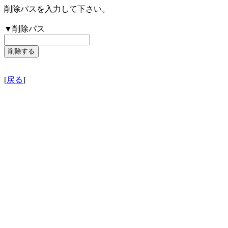
削除パスを入力して下さい。
▼削除パス
[
戻る
]