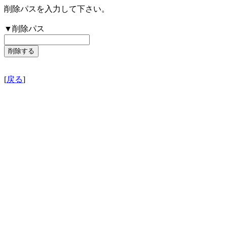
削除パスを入力して下さい。
▼削除パス
[
戻る
]