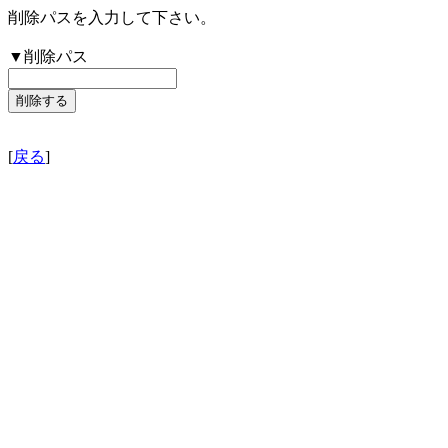
削除パスを入力して下さい。
▼削除パス
[
戻る
]