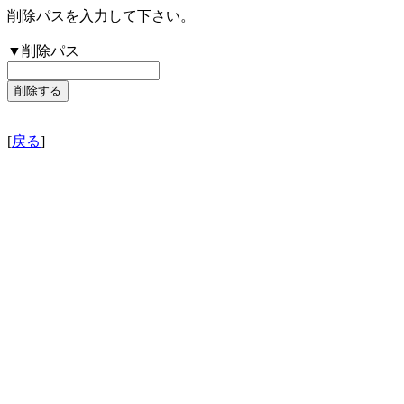
削除パスを入力して下さい。
▼削除パス
[
戻る
]