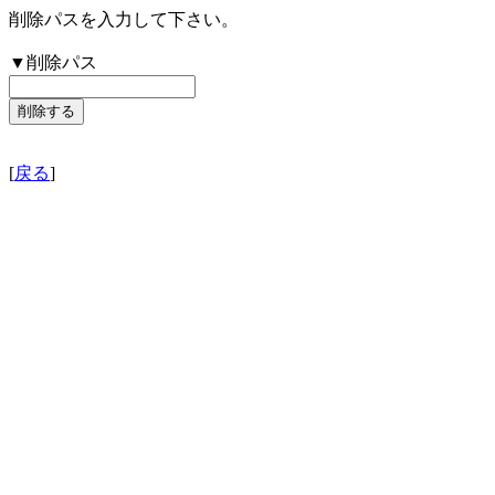
削除パスを入力して下さい。
▼削除パス
[
戻る
]