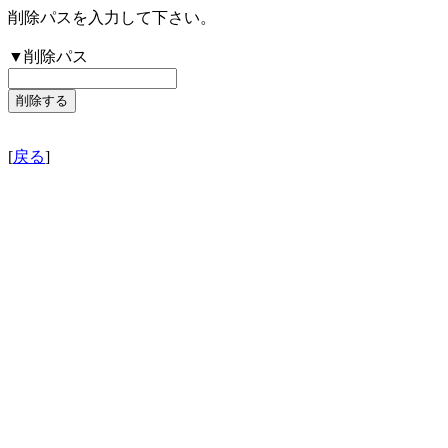
削除パスを入力して下さい。
▼削除パス
[
戻る
]