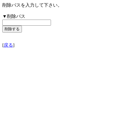
削除パスを入力して下さい。
▼削除パス
[
戻る
]