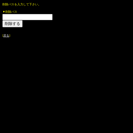
削除パスを入力して下さい。
▼削除パス
[
戻る
]