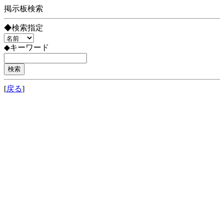
掲示板検索
◆検索指定
◆キーワード
[
戻る
]