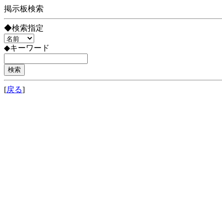
掲示板検索
◆検索指定
◆キーワード
[
戻る
]