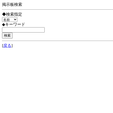
掲示板検索
◆検索指定
◆キーワード
[
戻る
]