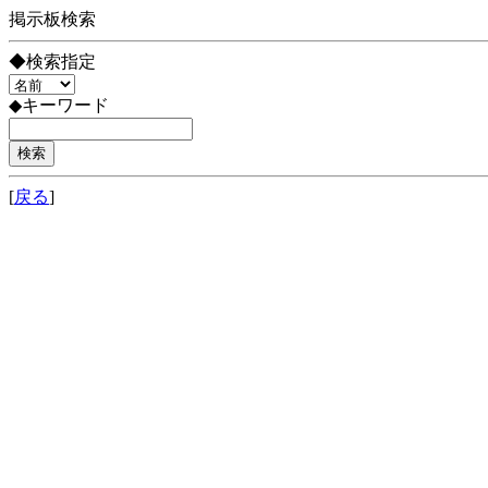
掲示板検索
◆検索指定
◆キーワード
[
戻る
]