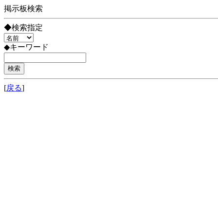
掲示板検索
◆検索指定
◆キーワード
[
戻る
]