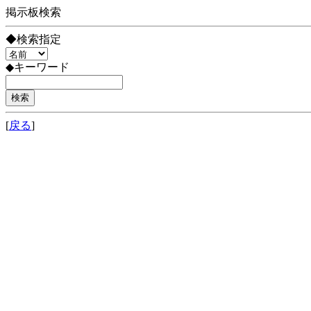
掲示板検索
◆検索指定
◆キーワード
[
戻る
]