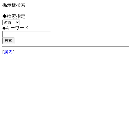
掲示板検索
◆検索指定
◆キーワード
[
戻る
]