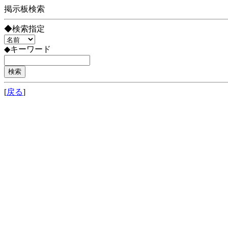
掲示板検索
◆検索指定
◆キーワード
[
戻る
]