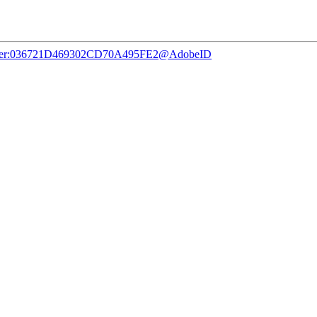
dobe.user:036721D469302CD70A495FE2@AdobeID