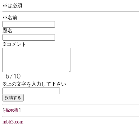
※は必須
※名前
題名
※コメント
※上の文字を入力して下さい
[
掲示板
]
mbb3.com