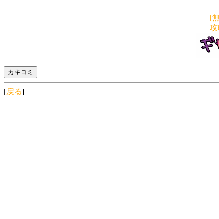
[
攻
[
戻る
]