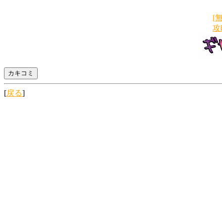
[
攻
[
戻る
]