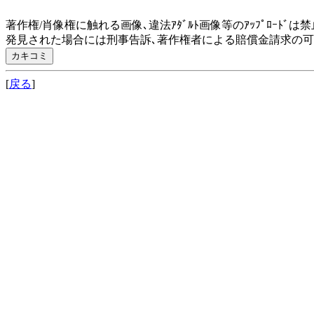
著作権/肖像権に触れる画像､違法ｱﾀﾞﾙﾄ画像等のｱｯﾌﾟﾛｰﾄﾞは
発見された場合には刑事告訴､著作権者による賠償金請求の
[
戻る
]