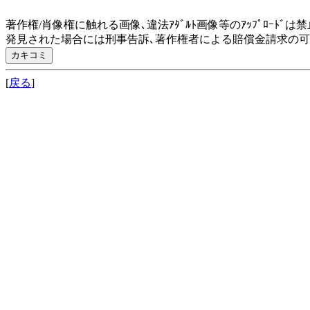
著作権/肖像権に触れる画像､違法ｱﾀﾞﾙﾄ画像等のｱｯﾌﾟﾛｰﾄﾞは
発見された場合には刑事告訴､著作権者による賠償金請求の
[
戻る
]