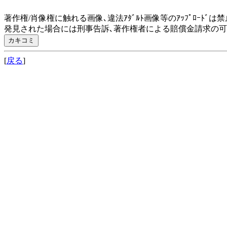
著作権/肖像権に触れる画像､違法ｱﾀﾞﾙﾄ画像等のｱｯﾌﾟﾛｰﾄﾞは
発見された場合には刑事告訴､著作権者による賠償金請求の
[
戻る
]