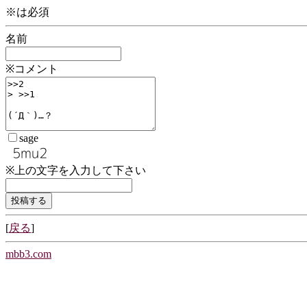
※は必須
名前
※コメント
sage
※上の文字を入力して下さい
[
戻る
]
mbb3.com