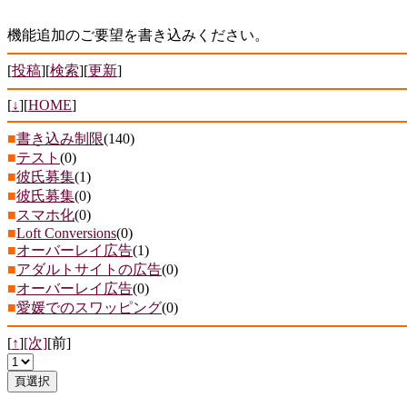
機能追加のご要望を書き込みください。
[
投稿
][
検索
][
更新
]
[
↓
][
HOME
]
■
書き込み制限
(140)
■
テスト
(0)
■
彼氏募集
(1)
■
彼氏募集
(0)
■
スマホ化
(0)
■
Loft Conversions
(0)
■
オーバーレイ広告
(1)
■
アダルトサイトの広告
(0)
■
オーバーレイ広告
(0)
■
愛媛でのスワッピング
(0)
[
↑
]
[次]
[前]