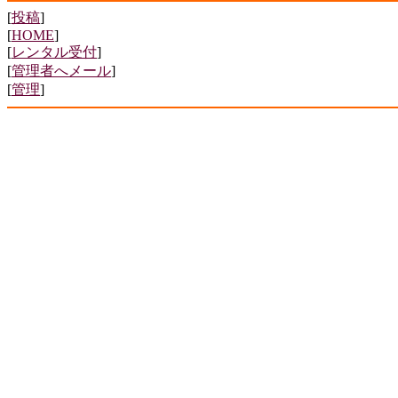
[
投稿
]
[
HOME
]
[
レンタル受付
]
[
管理者へメール
]
[
管理
]